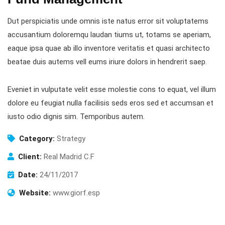
Dut perspiciatis unde omnis iste natus error sit voluptatems
accusantium doloremqu laudan tiums ut, totams se aperiam,
eaque ipsa quae ab illo inventore veritatis et quasi architecto
beatae duis autems vell eums iriure dolors in hendrerit saep.
Eveniet in vulputate velit esse molestie cons to equat, vel illum
dolore eu feugiat nulla facilisis seds eros sed et accumsan et
iusto odio dignis sim. Temporibus autem.
Category:
Strategy
Client:
Real Madrid C.F
Date:
24/11/2017
Website:
www.giorf.esp