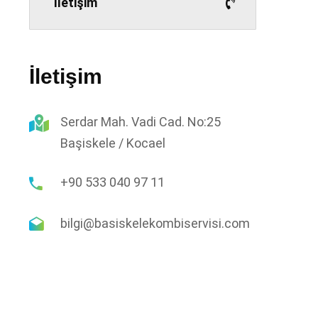
İletişim
Hizmetlerimiz
Mail listemize üye olarak gelişmelerden
İletişim
haberdar olun.
Serdar Mah. Vadi Cad. No:25
Başiskele / Kocael
Faydalı Bilgiler
Sertifikalarımız
+90 533 040 97 11
mı
si
bilgi@basiskelekombiservisi.com
i