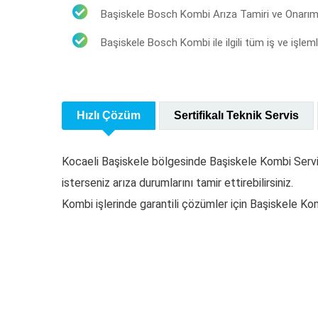
Başiskele Bosch Kombi Arıza Tamiri ve Onarım
Men
Başiskele Bosch Kombi ile ilgili tüm iş ve işlem
Anasay
Başiskele Kombi Servisi. Kombi
Hakkım
kurulumu, bakımı, onarımı,
Hizmetl
tamiri işlerinizi orijinal yedek
Kombi 
Hızlı Çözüm
Sertifikalı Teknik Servis
parçalarla özenle yapıyor ve 1 yıl
Faydalı 
garanti veriyoruz.
Belgele
Kocaeli Başiskele bölgesinde Başiskele Kombi Servisi 
İletişim
2023 © Tüm Hakları Saklıdır
isterseniz arıza durumlarını tamir ettirebilirsiniz.
Kombi işlerinde garantili çözümler için Başiskele Ko
2026